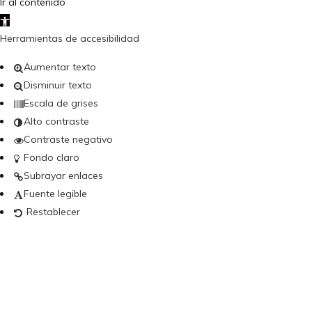
Ir al contenido
Abrir barra de herramientas
Herramientas de accesibilidad
Aumentar texto
Disminuir texto
Escala de grises
Alto contraste
Contraste negativo
Fondo claro
Subrayar enlaces
Fuente legible
Restablecer