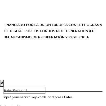
X TWITTER
LINKEDIN
THREADS
FINANCIADO POR LA UNIÓN EUROPEA CON EL PROGRAMA
KIT DIGITAL POR LOS FONDOS NEXT GENERATION (EU)
DEL MECANISMO DE RECUPERACIÓN Y RESILIENCIA
Aviso Legal
Política de Privacidad
Política de Cookies
Accesibilidad
Creada por Bloom Social Media
Input your search keywords and press Enter.