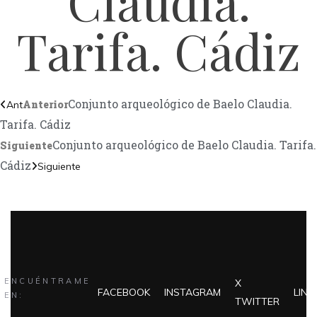
Claudia.
Tarifa. Cádiz
Conjunto arqueológico de Baelo Claudia.
Anterior
Ant
Tarifa. Cádiz
Conjunto arqueológico de Baelo Claudia. Tarifa.
Siguiente
Cádiz
Siguiente
ENCUÉNTRAME
X
FACEBOOK
INSTAGRAM
LINK
EN:
TWITTER