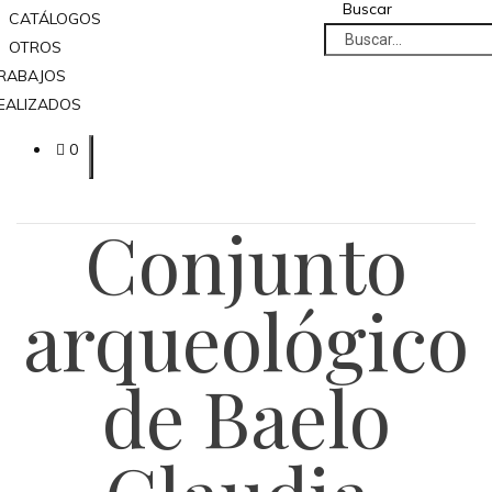
Buscar
CATÁLOGOS
OTROS
RABAJOS
EALIZADOS
0
Conjunto
arqueológico
de Baelo