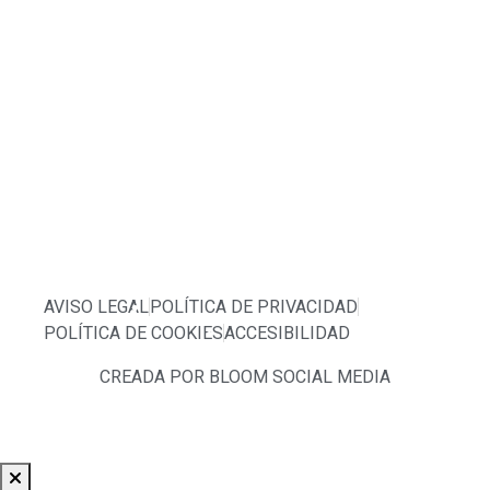
DIGITAL POR LOS FONDOS NEXT
GENERATION (EU) DEL MECANISMO
DE RECUPERACIÓN Y RESILIENCIA
AVISO LEGAL
POLÍTICA DE PRIVACIDAD
POLÍTICA DE COOKIES
ACCESIBILIDAD
CREADA POR BLOOM SOCIAL MEDIA