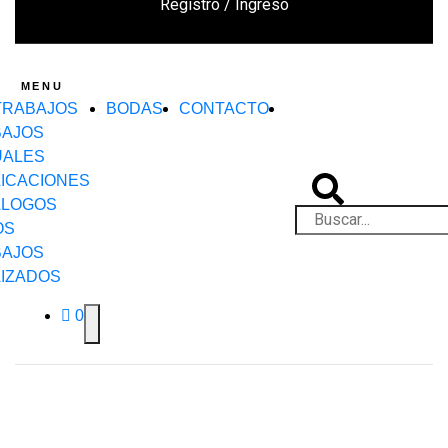
Registro / Ingreso
MENU
TRABAJOS
BODAS
CONTACTO
BAJOS
UALES
ICACIONES
ÁLOGOS
OS
BAJOS
IZADOS
0