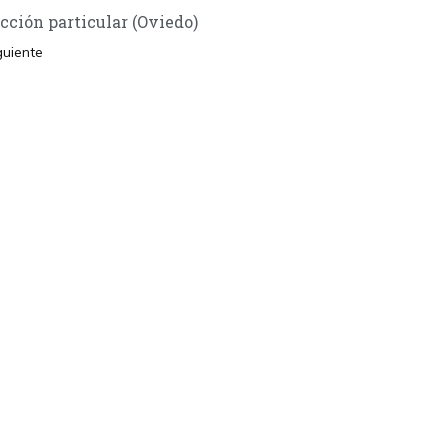
cción particular (Oviedo)
guiente
TANOS
Encuéntrame en:
FACEBOOK
INSTAGRAM
X TWITTER
LINKEDIN