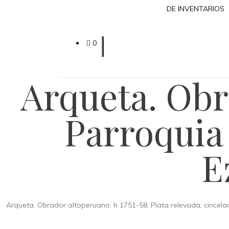
DE INVENTARIOS
0
Arqueta. Obr
Parroquia 
E
Arqueta. Obrador altoperuano. h 1751-58. Plata relevada, cincel