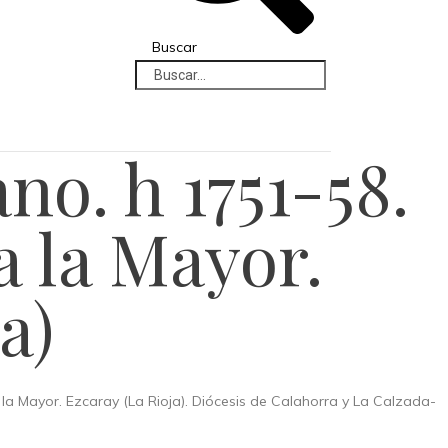
Buscar
o. h 1751-58.
a la Mayor.
a)
a Mayor. Ezcaray (La Rioja). Diócesis de Calahorra y La Calzada-