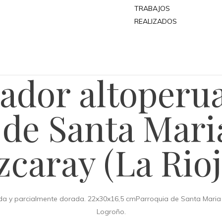
TRABAJOS
REALIZADOS
ador altoperuan
de Santa Mari
zcaray (La Rioj
ada y parcialmente dorada. 22x30x16,5 cmParroquia de Santa Maria l
Logroño.