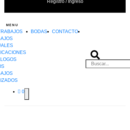
Registro / Ingreso
MENU
TRABAJOS
BODAS
CONTACTO
BAJOS
UALES
ICACIONES
ÁLOGOS
OS
BAJOS
IZADOS
0