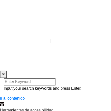
AVISO LEGAL
POLÍTICA DE PRIVACIDAD
POLÍTICA DE COOKIES
ACCESIBILIDAD
CREADA POR BLOOM SOCIAL MEDIA
Input your search keywords and press Enter.
Ir al contenido
Abrir barra de herramientas
Herramientas de accesibilidad