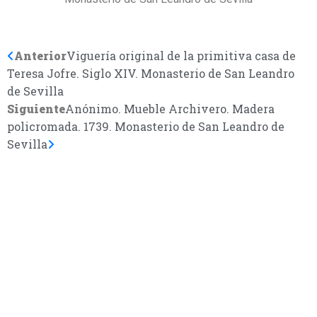
Anterior
Viguería original de la primitiva casa de
Teresa Jofre. Siglo XIV. Monasterio de San Leandro
de Sevilla
Siguiente
Anónimo. Mueble Archivero. Madera
policromada. 1739. Monasterio de San Leandro de
Sevilla
CONTÁCTANOS
Encuéntrame en:
FACEBOOK
INSTAGRAM
X TWITTER
LINKEDIN
THREADS