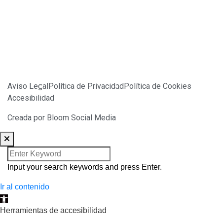
FINANCIADO POR LA UNIÓN EUROPEA CON EL
PROGRAMA KIT DIGITAL POR LOS FONDOS NEXT
GENERATION (EU) DEL MECANISMO DE RECUPERACIÓN
Y RESILIENCIA
Aviso Legal
Política de Privacidad
Política de Cookies
Accesibilidad
Creada por Bloom Social Media
Input your search keywords and press Enter.
Ir al contenido
Abrir barra de herramientas
Herramientas de accesibilidad