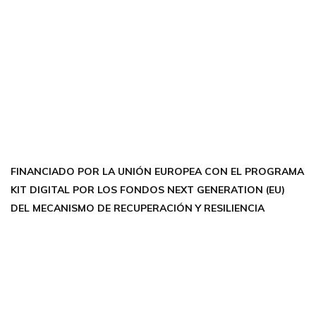
CONTÁCTANOS
Encuéntrame en:
FACEBOOK
INSTAGRAM
X TWITTER
LINKEDIN
THREADS
FINANCIADO POR LA UNIÓN EUROPEA CON EL PROGRAMA
KIT DIGITAL POR LOS FONDOS NEXT GENERATION (EU)
DEL MECANISMO DE RECUPERACIÓN Y RESILIENCIA
Aviso Legal
Política de Privacidad
Política de Cookies
Accesibilidad