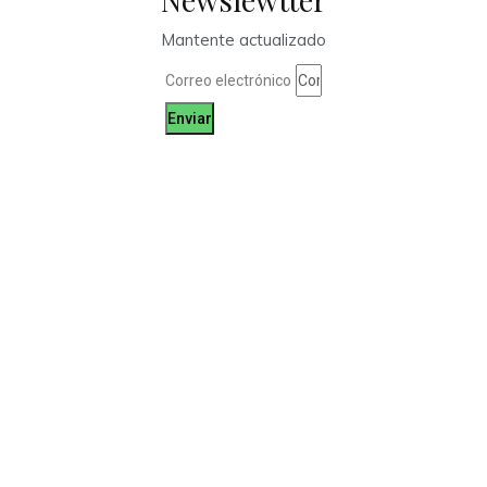
Mantente actualizado
Correo electrónico
Enviar
TANOS
Encuéntrame en:
FACEBOOK
INSTAGRAM
X TWITTER
LINKEDIN