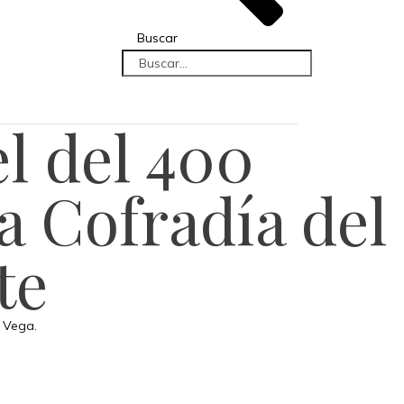
Buscar
el del 400
a Cofradía del
te
a Vega.