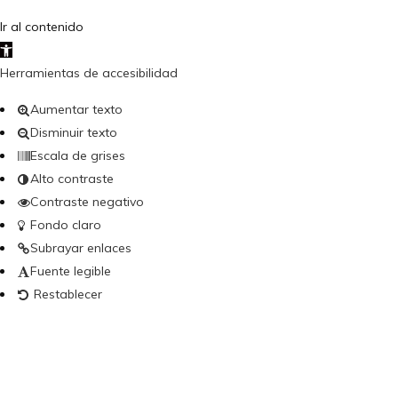
Ir al contenido
Abrir barra de herramientas
Herramientas de accesibilidad
Aumentar texto
Disminuir texto
Escala de grises
Alto contraste
Contraste negativo
Fondo claro
Subrayar enlaces
Fuente legible
Restablecer