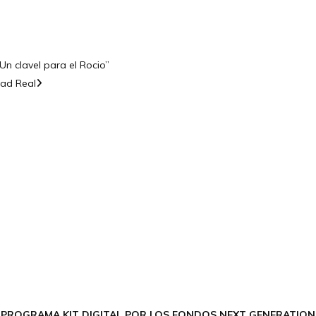
“Un clavel para el Rocio”
dad Real
CONTÁCTANOS
Encuéntrame en:
FACEBOOK
INSTAGRAM
X TWITTER
LINKEDIN
THREADS
 PROGRAMA KIT DIGITAL POR LOS FONDOS NEXT GENERATION 