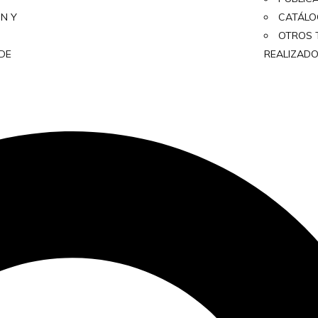
ON Y
CATÁL
OTROS 
 DE
REALIZAD