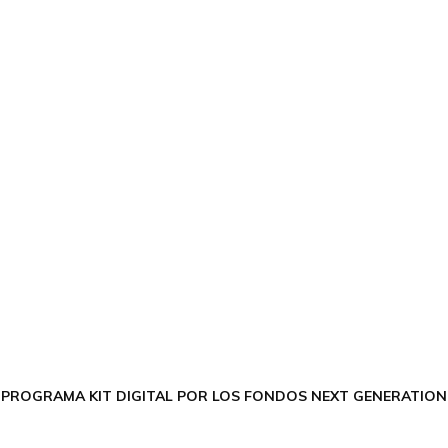
CONTÁCTANOS
Encuéntrame en:
FACEBOOK
INSTAGRAM
X TWITTER
LINKEDIN
THREADS
 PROGRAMA KIT DIGITAL POR LOS FONDOS NEXT GENERATION 