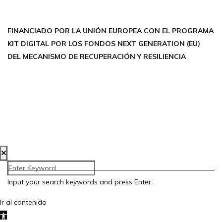
THREADS
FINANCIADO POR LA UNIÓN EUROPEA CON EL PROGRAMA
KIT DIGITAL POR LOS FONDOS NEXT GENERATION (EU)
DEL MECANISMO DE RECUPERACIÓN Y RESILIENCIA
Aviso Legal
Política de Privacidad
Política de Cookies
Accesibilidad
Creada por Bloom Social Media
Input your search keywords and press Enter.
Ir al contenido
Abrir barra de herramientas